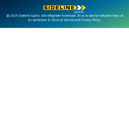
@ 2026 Sideline Sports. Alle rettigheter forbeholdt. Bruk av denne nettsiden betyr at
du samtykker til
Terms of Service
and
Privacy Policy
.