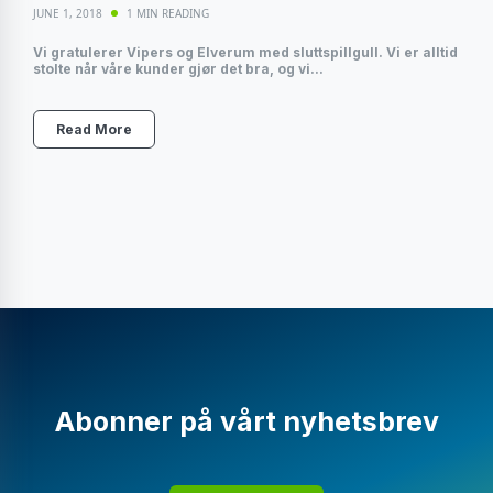
JUNE 1, 2018
1 MIN READING
Vi gratulerer Vipers og Elverum med sluttspillgull. Vi er alltid
stolte når våre kunder gjør det bra, og vi...
Read More
Abonner på vårt nyhetsbrev