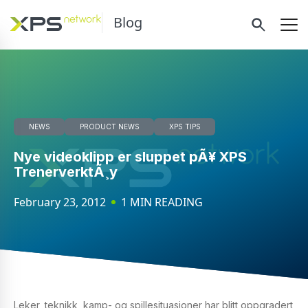
Blog
NEWS
PRODUCT NEWS
XPS TIPS
Nye videoklipp er sluppet pÃ¥ XPS
TrenerverktÃ¸y
February 23, 2012
1 MIN READING
Leker, teknikk, kamp- og spillesituasjoner har blitt oppgradert