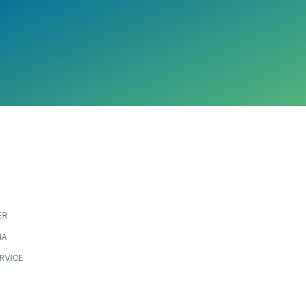
ER
IA
RVICE