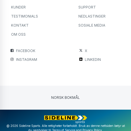
KUNDER
SUPPORT
TESTIMONIALS
NEDLASTINGER
KONTAKT
SOSIALE MEDIA
OM OSS
FACEBOOK
X
INSTAGRAM
LINKEDIN
NORSK BOKMÅL
@ 2026 Sideline Sports. Alle rettigheter forbeholdt. Bruk av denne nettsiden betyr at
du samtykker til
Terms of Service
and
Privacy Policy
.